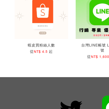
蝦皮買粉絲人數
台灣LINE帳號 
號
從
起
NT$ 4.5
從
NT$ 1,60