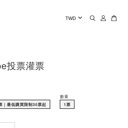
ube投票灌票
數量
灌票｜最低購買限制30票起
1票