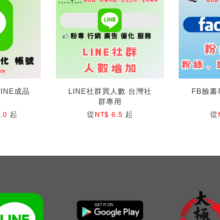
LINE成品
LINE社群買人數 台灣社
FB臉書
群專用
起
從
起
從
0.0
NT$ 6.5