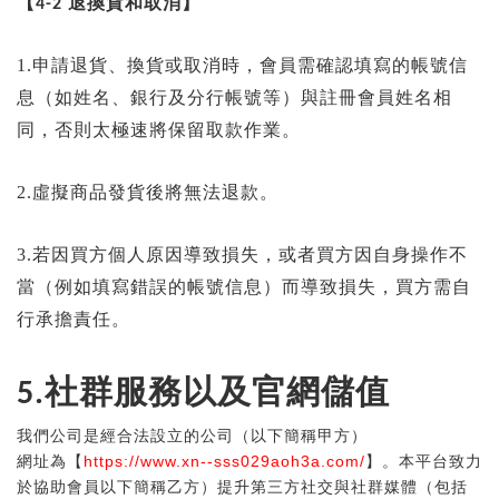
【
退換貨和取消】
4-2
1.申請退貨、換貨或取消時，會員需確認填寫的帳號信
息（如姓名、銀行及分行帳號等）與註冊會員姓名相
同，否則太極速將保留取款作業。
2.虛擬商品發貨後將無法退款。
3.若因買方個人原因導致損失，或者買方因自身操作不
當（例如填寫錯誤的帳號信息）而導致損失，買方需自
行承擔責任。
5.社群服務以及官網儲值
我們公司是經合法設立的公司（以下簡稱甲方）
網址為【
https://www.xn--sss029aoh3a.com/
】。本平台致力
於協助會員以下簡稱乙方）提升第三方社交與社群媒體（包括