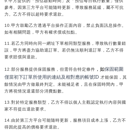
9.甲方提供的「預估啟動時間」及「預估每日執行數量」僅供
參考。因第三方平台可能隨時更新，導致服務延緩，屬不可抗
力。乙方不得以超時要求退款。
10.甲方鼓勵乙方透過平台操作正面內容，禁止負面訊息操作。
如有相關問題，甲方有權求償或扣點。
11.若乙方同時向同一網址下單相同類型服務，導致執行數量錯
誤，甲方將盡力協助退訂單。若仍無法順利退訂單，乙方不得
要求賠償與退款。
，如
保固範圍
12.部分服務提供保固服務，但需符合特定條件
僅當初下訂單所使用的連結及相對應的帳號ID
才能保固，其
餘情況由甲方做最終判定。未能補足者，且在保固時間內，甲
方將視情況退還部分消費點數。
13.對於特定服務類型，乙方不得以個人主觀認定執行內容與國
家不符提出退款要求。
14.由於第三方平台可能隨時更新，服務項目成本上漲，乙方不
得因此提高的價格要求退款。