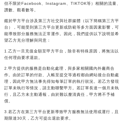
但不限於Facebook、Instagram、TIKTOK等）相關的流量、
讚數、觀看數等。
鑑於甲方平台涉及第三方社交與社群媒體（以下簡稱第三方平
台），可能受到第三方平台更新或防範等多方面因素影響，可
能導致部分服務無法正常運作。因此，我們提供以下說明並希
望乙方充分理解與同意：
1.乙方一旦充值金額至甲方平台，除非有特殊原因，將無法以
任何理由要求退款。
2.甲方提供的服務是自動化處理，與多家相關國內外廠商合
作。由於訂單的付款、入帳至提交等過程都由網站後台自動處
理，因此甲方無法事先得知每筆訂單的執行狀況。若乙方發現
訂單未執行等情況，請主動聯繫甲方。若訂單長達一個月未執
行，且乙方未主動通報，由於難以釐清責任，甲方將不予補
償。
3.若乙方在第三方平台更新導致甲方服務無法使用或運行，且
期限達30天，乙方可提出退款要求。