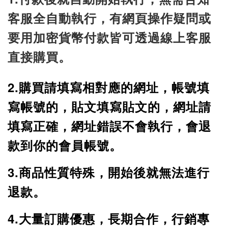
客服全自動執行，有網頁操作疑問或
要用加密貨幣付款皆可透過線上客服
直接購買。
2.購買請填寫相
對應的網址
，
帳號填
寫帳號的
，
貼文填寫貼文的
，
網址請
填寫正確
，
網址錯誤不會執行，會退
款到你的會員帳號
。
3.商品性質特殊，開始
後就無法進行
退款
。
4.大量訂購優惠
，長期合作
，行銷專