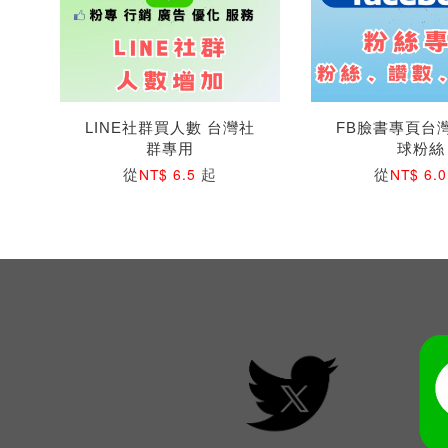
LINE社群買人數 台灣社
FB臉書專頁台
群專用
球粉絲
從
起
從
NT$ 6.5
NT$ 6.