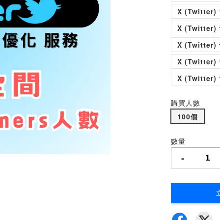
X (Twitt
X (Twitt
X (Twitt
X (Twitt
X (Twitt
購買人數
100個
數量
-