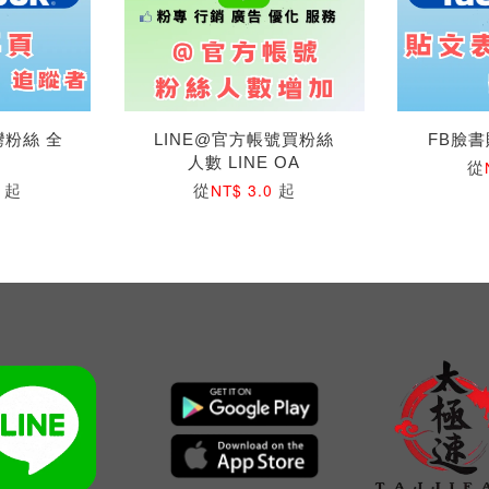
灣粉絲 全
LINE@官方帳號買粉絲
FB臉
人數 LINE OA
從
起
從
起
0
NT$ 3.0