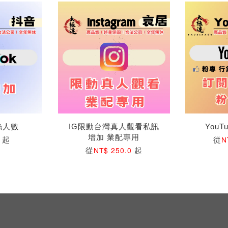
粉絲人數
IG限動台灣真人觀看私訊
You
增加 業配專用
起
從
4
N
從
起
NT$ 250.0