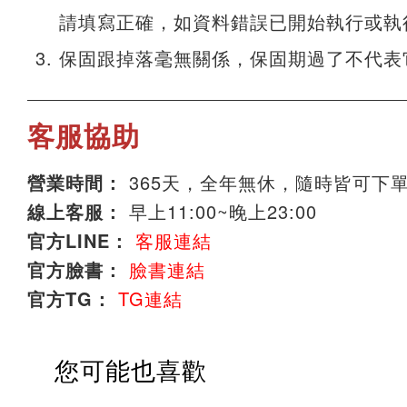
請填寫正確，如資料錯誤已開始執行或執
保固跟掉落毫無關係，保固期過了不代表
客服協助
營業時間：
365天，全年無休，隨時皆可下
線上客服：
早上11:00~晚上23:00
官方LINE：
客服連結
官方臉書：
臉書連結
官方TG：
TG連結
您可能也喜歡