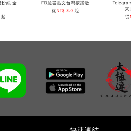
灣粉絲 全
FB臉書貼文台灣按讚數
Teleg
來
從
起
NT$ 3.0
起
從
0
快速連結