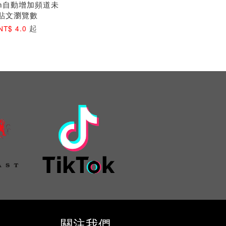
ram自動增加頻道未
貼文瀏覽數
起
NT$ 4.0
關注我們