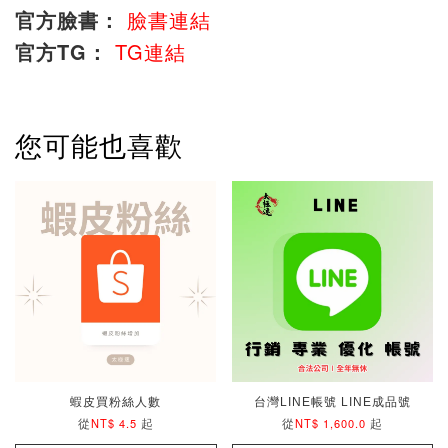
官方臉書：
臉書連結
官方TG：
TG連結
您可能也喜歡
蝦皮買粉絲人數
台灣LINE帳號 LINE成品號
從
起
從
起
NT$ 4.5
NT$ 1,600.0