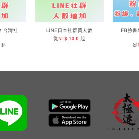
數 台灣社
LINE日本社群買人數
FB臉書
從
起
NT$ 10.0
起
從
5