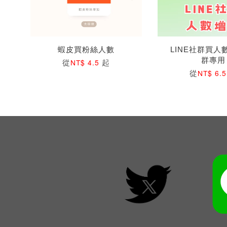
蝦皮買粉絲人數
LINE社群買人
群專用
從
起
NT$ 4.5
從
NT$ 6.