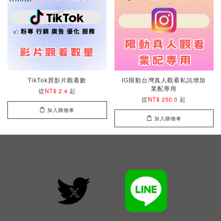
TikTok買影片觀看數
IG限動台灣真人觀看私訊增加
業配專用
從
起
NT$ 2.4
從
起
NT$ 250.0
加入購物車
加入購物車