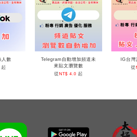
粉絲人數
Telegram自動增加頻道未
IG台
來貼文瀏覽數
起
從
4
從
起
NT$ 4.0