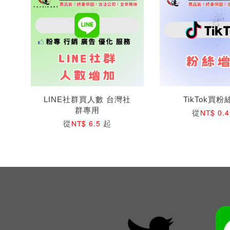
LINE社群買人數 台灣社
TikTok買
群專用
從
NT$ 0.
從
起
NT$ 6.5