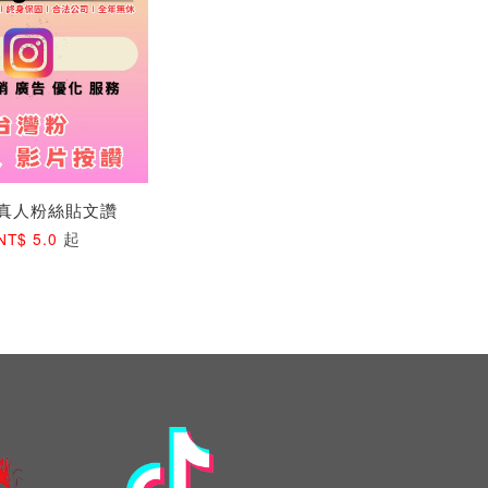
灣真人粉絲貼文讚
起
NT$ 5.0