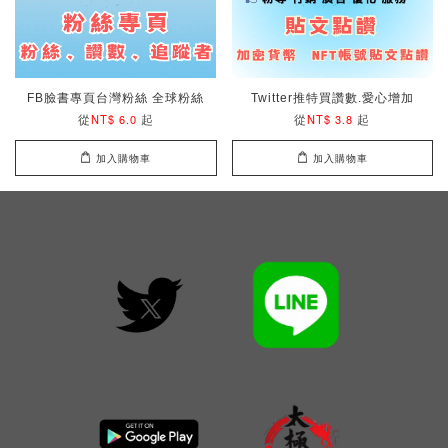
FB臉書專頁台灣粉絲 全球粉絲
Twitter推特買讚數.愛心增加
從
起
從
起
NT$ 6.0
NT$ 3.8
加入購物車
加入購物車