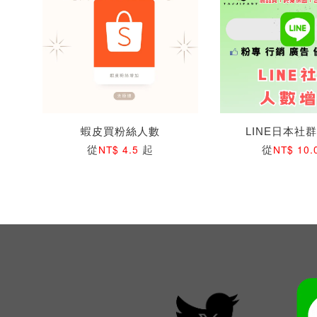
蝦皮買粉絲人數
LINE日本社
從
起
從
NT$ 4.5
NT$ 10.