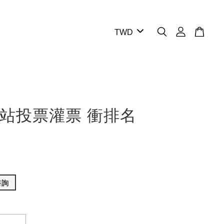
站投票灌票 衝排名
諮詢