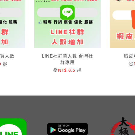
群買人數
LINE社群買人數 台灣社
蝦皮
群專用
起
從
0
從
起
NT$ 6.5