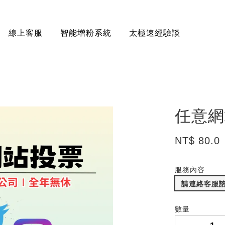
線上客服
智能增粉系統
太極速經驗談
任意網
NT$ 80.0
服務內容
請連絡客服
數量