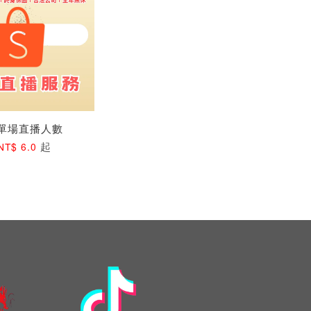
單場直播人數
起
NT$ 6.0