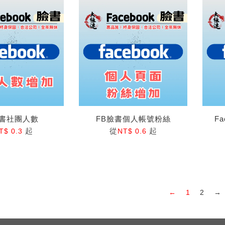
臉書社團人數
FB臉書個人帳號粉絲
F
起
從
起
T$ 0.3
NT$ 0.6
←
1
2
→