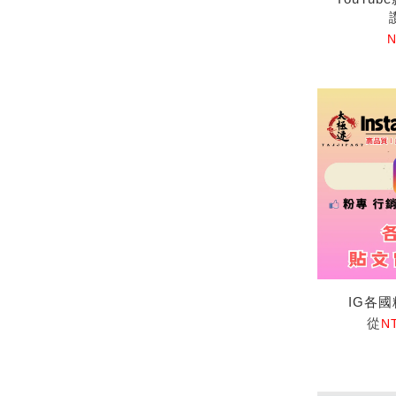
N
IG各
從
N