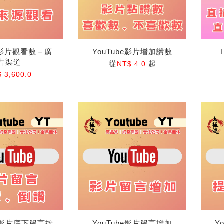
be影片觀看數－廣
YouTube影片增加讚數
告渠道
從
起
NT$ 4.0
 3,600.0
be影片底下留言按
YouTube影片留言增加
Y