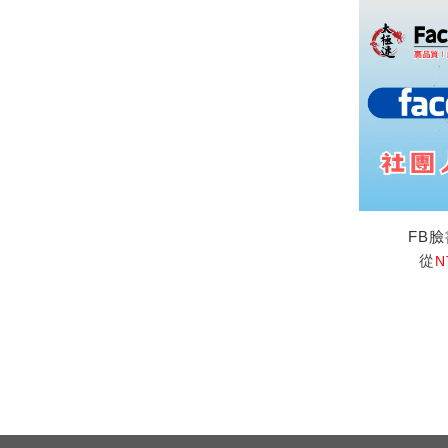
FB
從
N