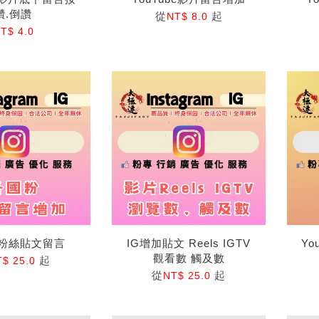
讚.倒讚
從
起
NT$ 8.0
T$ 4.0
國粉絲貼文留言
IG增加貼文 Reels IGTV
Y
觀看數 觸及數
起
T$ 25.0
從
起
NT$ 25.0